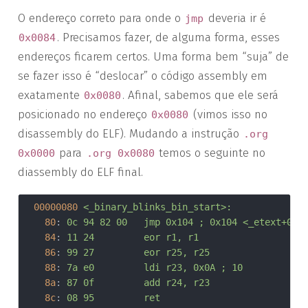
O endereço correto para onde o
deveria ir é
jmp
. Precisamos fazer, de alguma forma, esses
0x0084
endereços ficarem certos. Uma forma bem “suja” de
se fazer isso é “deslocar” o código assembly em
exatamente
. Afinal, sabemos que ele será
0x0080
posicionado no endereço
(vimos isso no
0x0080
disassembly do ELF). Mudando a instrução
.org
para
temos o seguinte no
0x0000
.org 0x0080
diassembly do ELF final.
00000080
<_binary_blinks_bin_start>:
80
:	
0c 94 82 00 	jmp	0x104	; 0x104 <_etext+0x
84
:	
11 24       	eor	r1, r1
86
:	
99 27       	eor	r25, r25
88
:	
7a e0       	ldi	r23, 0x0A	; 10
8a
:	
87 0f       	add	r24, r23
8c
:	
08 95       	ret