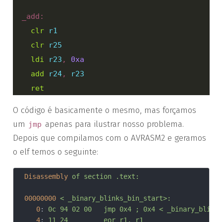
  _add:

clr
r1
clr
r25
ldi
r23
, 
0xa
add
r24
, 
r23
ret
O código é basicamente o mesmo, mas forçamos
um
apenas para ilustrar nosso problema.
jmp
Depois que compilamos com o AVRASM2 e geramos
o elf temos o seguinte:
Disassembly
of section .text:
00000000
< _binary_blinks_bin_start>:
0
:	
0c 94 02 00 	jmp	0x4	; 0x4 < _bina
4
:	
11 24       	eor	r1, r1