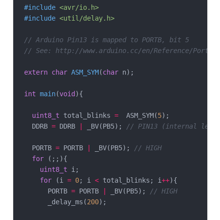
#
include
<avr/io.h>
#
include
<util/delay.h>
// Arduino Pin13 is mapped to PORTB, bit 5
// See: http://www.arduino.cc/en/Reference/PortMa
extern
char
ASM_SYM
(
char
 n)
;

int
main
(
void
)
{

uint8_t
 total_blinks 
=
  ASM_SYM(
5
);

    DDRB 
=
 DDRB 
|
 _BV(PB5); 
// PIN13 (internal led)
    PORTB 
=
 PORTB 
|
 _BV(PB5); 
// HIGH
for
 (;;){

uint8_t
 i;

for
 (i 
=
0
; i 
<
 total_blinks; i
++
){

        PORTB 
=
 PORTB 
|
 _BV(PB5); 
// HIGH
        _delay_ms(
200
);
