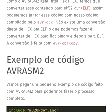
Como o AVRASM2 gera Intel Hex (HEX) temos que
converter esse conteúdo para elf32-avr (
ELF
), assim
poderemos juntar esse código com nosso código
compilado pelo
. Não existe uma conversão
avr-gcc
direta de HEX pra ELF, o que podemos fazer é
converter de HEX para flat binary e depois para ELF.
A conversão é feita com
.
avr-objcopy
Exemplo de código
AVRASM2
Vamos pegar um pequeno exemplo de código feito
com AVRASM2 para podermos fazer o processo
completo.
.include
"m328Pdef.inc"