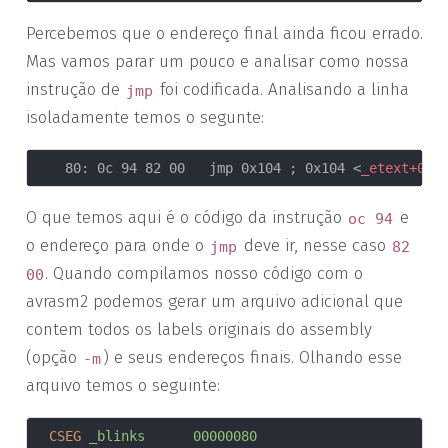
Percebemos que o endereço final ainda ficou errado.
Mas vamos parar um pouco e analisar como nossa
instrução de
foi codificada. Analisando a linha
jmp
isoladamente temos o segunte:
    80:	0c 94 82 00 	jmp	0x104	; 0x104 
<
_etext+0x2
O que temos aqui é o código da instrução
e
oc 94
o endereço para onde o
deve ir, nesse caso
jmp
82
. Quando compilamos nosso código com o
00
avrasm2 podemos gerar um arquivo adicional que
contem todos os labels originais do assembly
(opção
) e seus endereços finais. Olhando esse
-m
arquivo temos o seguinte:
CSEG
_blinks      00000080