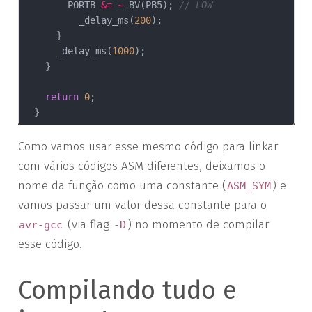
        PORTB 
&=
~
_BV(PB5); 
// LOW
          _delay_ms(
200
);

      }

      _delay_ms(
1000
);

    }

return
0
;

Como vamos usar esse mesmo código para linkar
com vários códigos ASM diferentes, deixamos o
nome da função como uma constante (
) e
ASM_SYM
vamos passar um valor dessa constante para o
(via flag
) no momento de compilar
avr-gcc
-D
esse código.
Compilando tudo e