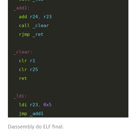
  _add1:

add
r24
, 
r23
call
_clear
rjmp
_ret
  _clear:

clr
r1
clr
r25
ret
  _ldi:

ldi
r23
, 
0x5
jmp
_add1
Diassembly do ELF final: