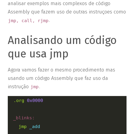
analisar exemplos mais complexos de código
Assembly que fazem uso de outras instruçoes como
.
jmp, call, rjmp
Analisando um código
que usa jmp
Agora vamos fazer o mesmo procedimento mas
usando um código Assembly que faz uso da
instrução
.
jmp
.org
0x0000
  _blinks:

jmp
_add