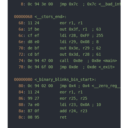
8
:	
0c 94 3e 00 	jmp	0x7c	; 0x7c <__bad_in
00000068
<__ctors_end>:
68
:	
11 24       	eor	r1, r1
6a
:	
1f be       	out	0x3f, r1	; 63
6c
:	
cf ef       	ldi	r28, 0xFF	; 255
6e
:	
d8 e0       	ldi	r29, 0x08	; 8
70
:	
de bf       	out	0x3e, r29	; 62
72
:	
cd bf       	out	0x3d, r28	; 61
74
:	
0e 94 47 00 	call	0x8e	; 0x8e <main>
78
:	
0c 94 6f 00 	jmp	0xde	; 0xde <_exit>
00000080
<_binary_blinks_bin_start>:
80
:	
0c 94 02 00 	jmp	0x4	; 0x4 <__zero_reg__
84
:	
11 24       	eor	r1, r1
86
:	
99 27       	eor	r25, r25
88
:	
7a e0       	ldi	r23, 0x0A	; 10
8a
:	
87 0f       	add	r24, r23
8c
:	
08 95       	ret