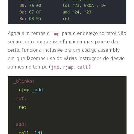
88
:	
7a e0       	ldi	r23, 0x0A	; 10
8a
:	
87 0f       	add	r24, r23
8c
:	
08 95       	ret
Agora sim temos o
para o endereço correto! Não
jmp
sei ao certo porque isso funciona mas parece dar
certo. Funciona inclusive pra um código assembly
em que fazemos uso de várias instruçoes de desvio
ao mesmo tempo (
,
,
):
jmp
rjmp
call
  _blinks:

rjmp
_add
  _ret:

ret
  _add:

call
_ldi