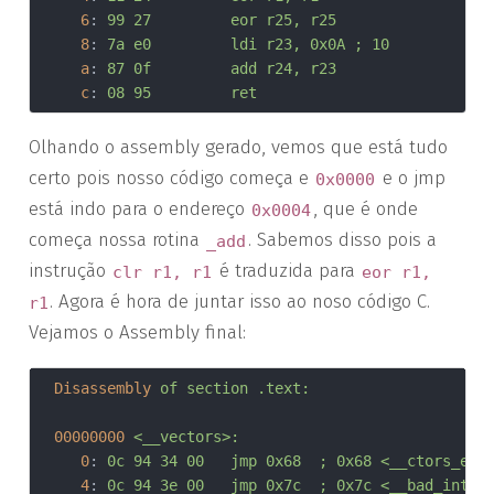
6
:	
99 27       	eor	r25, r25
8
:	
7a e0       	ldi	r23, 0x0A	; 10
a
:	
87 0f       	add	r24, r23
c
:	
08 95       	ret
Olhando o assembly gerado, vemos que está tudo
certo pois nosso código começa e
e o jmp
0x0000
está indo para o endereço
, que é onde
0x0004
começa nossa rotina
. Sabemos disso pois a
_add
instrução
é traduzida para
clr r1, r1
eor r1,
. Agora é hora de juntar isso ao noso código C.
r1
Vejamos o Assembly final:
Disassembly
of section .text:
00000000
<__vectors>:
0
:	
0c 94 34 00 	jmp	0x68	; 0x68 <__ctors_end
4
:	
0c 94 3e 00 	jmp	0x7c	; 0x7c <__bad_in