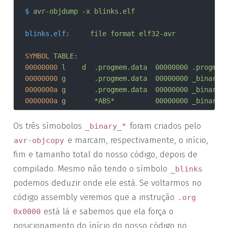
$
avr-objdump -x blinks.elf
blinks.elf
:     
file format elf32-avr
SYMBOL
TABLE:
00000000
l    d  .progmem.data	00000000 .pro
00000000
g       .progmem.data	0000000
0000000a
g       .progmem.data	00000000
0000000a
g       *ABS*	        00000000 _bi
Os três símobolos
foram criados pelo
_binary_*
e marcam, respectivamente, o início,
avr-objcopy
fim e tamanho total do nosso código, depois de
compilado. Mesmo não tendo o símbolo
_blinks
podemos deduzir onde ele está. Se voltarmos no
código assembly veremos que a instrução
.org
está lá e sabemos que ela força o
0x0000
posicionamento do ínício do nosso código no