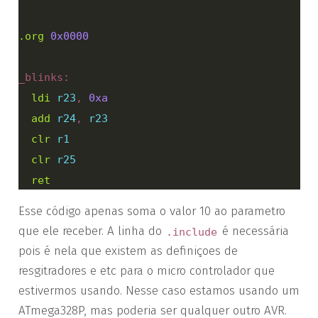
.org
0x0000
_blinks:

ldi
r23
, 
0xa
add
r24
, 
r23
clr
r1
clr
r25
ret
Esse código apenas soma o valor 10 ao parametro
que ele receber. A linha do
é necessária
.include
pois é nela que existem as definiçoes de
resgitradores e etc para o micro controlador que
estivermos usando. Nesse caso estamos usando um
ATmega328P, mas poderia ser qualquer outro AVR.