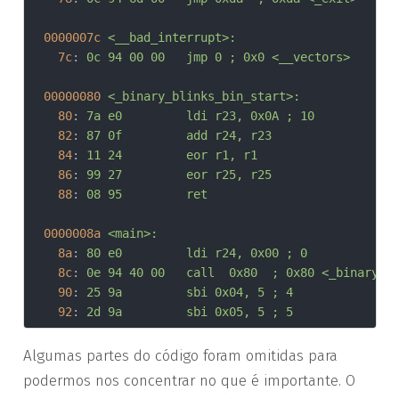
0000007c
<__bad_interrupt>:
7c
:	
0c 94 00 00 	jmp	0	; 0x0 <__vectors>
00000080
<_binary_blinks_bin_start>:
80
:	
7a e0       	ldi	r23, 0x0A	; 10
82
:	
87 0f       	add	r24, r23
84
:	
11 24       	eor	r1, r1
86
:	
99 27       	eor	r25, r25
88
:	
08 95       	ret
0000008a
<main>:
8a
:	
80 e0       	ldi	r24, 0x00	; 0
8c
:	
0e 94 40 00 	call	0x80	; 0x80 
90
:	
25 9a       	sbi	0x04, 5	; 4
92
:	
2d 9a       	sbi	0x05, 5	; 5
Algumas partes do código foram omitidas para
podermos nos concentrar no que é importante. O