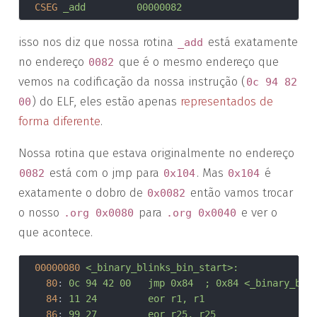
CSEG
_add         00000082
isso nos diz que nossa rotina
está exatamente
_add
no endereço
que é o mesmo endereço que
0082
vemos na codificação da nossa instrução (
0c 94 82
) do ELF, eles estão apenas
representados de
00
forma diferente
.
Nossa rotina que estava originalmente no endereço
está com o jmp para
. Mas
é
0082
0x104
0x104
exatamente o dobro de
então vamos trocar
0x0082
o nosso
para
e ver o
.org 0x0080
.org 0x0040
que acontece.
00000080
<_binary_blinks_bin_start>:
80
:	
0c 94 42 00 	jmp	0x84	; 0x84 <_
84
:	
11 24       	eor	r1, r1
86
:	
99 27       	eor	r25, r25