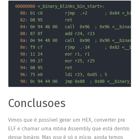
00000080
<_binary_blinks_bin_start>:
80
:	
01 c0       	rjmp	.+2   
82
:	
08 95       	ret
84
:	
0e 94 4b 00 	call	0x96	; 0x9
88
:	
87 0f       	add	r24, r23
8a
:	
0e 94 48 00 	call	0x90	; 0x9
8e
:	
f9 cf       	rjmp	.-14  
90
:	
11 24       	eor	r1, r1
92
:	
99 27       	eor	r25, r25
94
:	
08 95       	ret
96
:	
75 e0       	ldi	r23, 0x05	; 5
98
:	
0c 94 44 00 	jmp	0x88	; 0x88 <_
Conclusoes
Vimos que é possível gerar um HEX, converter pra
ELF e chamar uma rotina Assembly que está dentro
desse binário. Mas isso é só o início, ainda temos