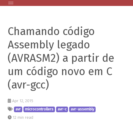
Home
Chamando código
Posts Antigos
AVR
Assembly legado
GPG Public Key
(AVRASM2) a partir de
Palestras
About
um código novo em C
(avr-gcc)
Apr 12, 2015
avr
microcontrollers
avr-c
avr-assembly
12 min read