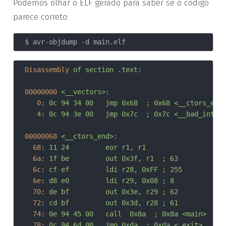
Podemos olhar o ELF gerado para saber se o código
parece correto:
Disassembly
of section .text:
00000000
<__vectors>:
0
:	
0c 94 34 00 	jmp	0x68	; 0x68 <__ctors_end
4
:	
0c 94 3e 00 	jmp	0x7c	; 0x7c <__bad_in
00000068
<__ctors_end>:
68
:	
11 24       	eor	r1, r1
6a
:	
1f be       	out	0x3f, r1	; 63
6c
:	
cf ef       	ldi	r28, 0xFF	; 255
6e
:	
d8 e0       	ldi	r29, 0x08	; 8
70
:	
de bf       	out	0x3e, r29	; 62
72
:	
cd bf       	out	0x3d, r28	; 61
74
:	
0e 94 45 00 	call	0x8a	; 0x8a <main>
78
:	
0c 94 6d 00 	jmp	0xda	; 0xda <_exit>