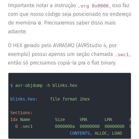
Importante notar a instrução
, isso faz
.org 0x0000
com que nosso código seja posicionado no endereço
de memória
. Precisaremos saber disso mais
0
adiante.
O HEX gerado pelo AVRASM2 (AVRStudio 4, por
exemplo) possui apenas um seção chamada
,
.sec1
então só precisamos copiá-la pra o flat binary.
$
avr-objdump -h blinks.hex
blinks.hex
:     
file format ihex
Sections
:
Idx
Name          Size      VMA       LMA       Fil
0
.sec1         0000000a  00000000  00000000  000
CONTENTS,
ALLOC, LOAD