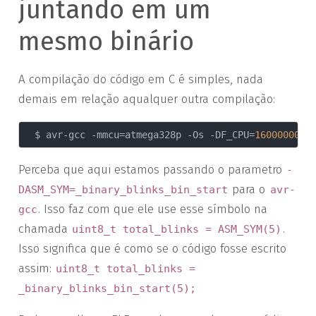
juntando em um
mesmo binário
A compilação do código em C é simples, nada
demais em relação aqualquer outra compilação:
  $ avr-gcc -mmcu=atmega328p -Os -DF_CPU=
16000000
Perceba que aqui estamos passando o parametro
-
para o
DASM_SYM=_binary_blinks_bin_start
avr-
. Isso faz com que ele use esse símbolo na
gcc
chamada
.
uint8_t total_blinks = ASM_SYM(5)
Isso significa que é como se o código fosse escrito
assim:
uint8_t total_blinks =
_binary_blinks_bin_start(5);