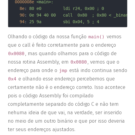
0000008e
<main>:
8e
:	
80 e0       	ldi	r24, 0x00	; 0
90
:	
0e 94 40 00 	call	0x80	; 0x80
94
:	
25 9a       	sbi	0x04, 5	; 4
Olhando o código da nossa função
vemos
main()
que o call é feito corretamente para o endereço
, mas quando olhamos para o código de
0x0080
nossa rotina Assembly, em
, vemos que o
0x0080
endereço para onde o
está indo continua sendo
jmp
e olhando esse endereço percebemos que
0x4
certamente não é o endereço correto. Isso acontece
pois o código Assembly foi compilado
completamente separado do código C e não tem
nehuma ideia de que vai, na verdade, ser inserido
no meio de um outro binário e que por isso deveria
ter seus endereços ajustados.