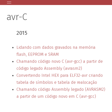
avr-C
Home
Posts Antigos
2015
AVR
GPG Public Key
Lidando com dados gravados na memória
Palestras
flash, EEPROM e SRAM
About
Chamando código novo C (avr-gcc) a partir de
código legado Assembly (avrasm2)
Convertendo Intel HEX para ELF32-avr criando
tabela de símbolos e tabela de realocação
Chamando código Assembly legado (AVRASM2)
a partir de um código novo em C (avr-gcc)